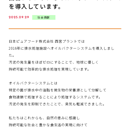
を導入しています。
PURE:CLUB
社会貢献
2025.09.29
お問い合わせ
日本ピュアフード株式会社 西宮プラントでは
2016年に排⽔処理施設へオイルバクターシステムを導入しまし
た。
汚泥の発生量をほぼゼロにすることで、地球に優しく
持続可能で効率的な排⽔処理を実現しています。
オイルバクターシステムとは
特定の菌が排⽔中の油脂を微生物の栄養源として分解して
食物連鎖で処理することにより処理するシステムです。
汚泥の発生を抑制できたことで、臭気も軽減できました。
私たちはこれからも、自然の恵みに感謝し
持続可能な社会と豊かな食生活の実現に向けて